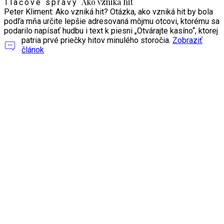
Ako vzniká hit
Tlačové správy
Peter Kliment: Ako vzniká hit? Otázka, ako vzniká hit by bola
podľa mňa určite lepšie adresovaná môjmu otcovi, ktorému sa
podarilo napísať hudbu i text k piesni „Otvárajte kasíno“, ktorej
patria prvé priečky hitov minulého storočia.
Zobraziť
článok