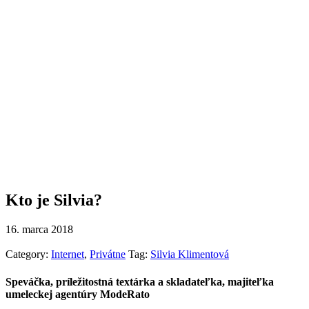
Kto je Silvia?
Biografické údaje o Silvii Klimentovej
Kto je Silvia?
16. marca 2018
Category:
Internet
,
Privátne
Tag:
Silvia Klimentová
Speváčka, príležitostná textárka a skladateľka, majiteľka
umeleckej agentúry ModeRato