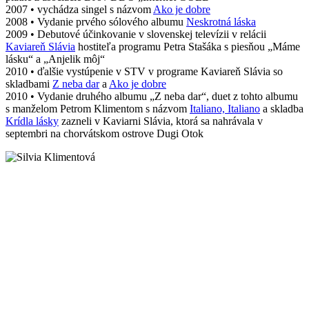
2007 • vychádza singel s názvom
Ako je dobre
2008 • Vydanie prvého sólového albumu
Neskrotná láska
2009 • Debutové účinkovanie v slovenskej televízii v relácii
Kaviareň Slávia
hostiteľa programu Petra Stašáka s piesňou „Máme
lásku“ a „Anjelik môj“
2010 • ďalšie vystúpenie v STV v programe Kaviareň Slávia so
skladbami
Z neba dar
a
Ako je dobre
2010 • Vydanie druhého albumu „Z neba dar“, duet z tohto albumu
s manželom Petrom Klimentom s názvom
Italiano, Italiano
a skladba
Krídla lásky
zazneli v Kaviarni Slávia, ktorá sa nahrávala v
septembri na chorvátskom ostrove Dugi Otok