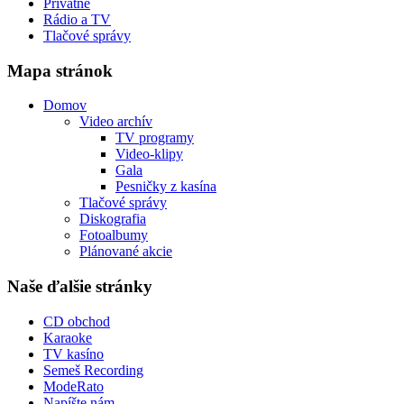
Privátne
Rádio a TV
Tlačové správy
Mapa stránok
Domov
Video archív
TV programy
Video-klipy
Gala
Pesničky z kasína
Tlačové správy
Diskografia
Fotoalbumy
Plánované akcie
Naše ďalšie stránky
CD obchod
Karaoke
TV kasíno
Semeš Recording
ModeRato
Napíšte nám