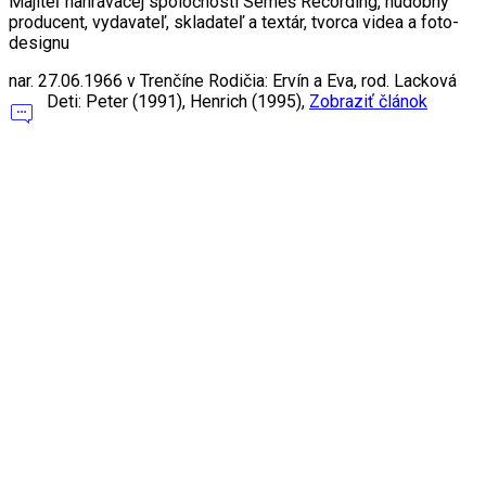
Majiteľ nahrávacej spoločnosti Semeš Recording, hudobný
producent, vydavateľ, skladateľ a textár, tvorca videa a foto-
designu
nar. 27.06.1966 v Trenčíne Rodičia: Ervín a Eva, rod. Lacková
Deti: Peter (1991), Henrich (1995),
Zobraziť článok