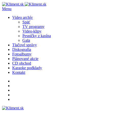
Menu
Video archív
Späť
TV programy
Video-klipy
Pesničky z kasína
Gala
Tlačové správy
Diskografia
Fotoalbumy
Plánované akcie
CD obchod
Karaoke podklady
Kontakt