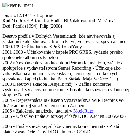
nar. 25.12.1974 v Bojniciach
Rodičia: Jozef Bližniak a Emília Bližniaková, rod. Masárová
Deti: Patrik (1994), Filip (2008)
Detstvo prežila v Dolných Vesteniciach, kde navštevovala aj
základnú školu, študovala hru na klavír, venovala sa spevu a tancu
1989-1993 • Štúdium na SPoŠ Topoľčany
2001-2003 • Účinkovanie v kapele PROGRES, vydanie prvého
spoločného albumu s kapelou
2002 • Zoznámenie s producentom Petrom Klimentom, začiatok
spolupráce s vydavateľstvom Semeš Recording • Účinkuje ako
vokalistka na albumoch slovenských, nemeckých a rakúskych
spevákov a kapiel (Jadranka, Peter Stašák, Mája Velšicová…)
2003 Debutová skladba „Anjelik môj“ • Začína koncertne
vystupovať s viacerými umelcami • Pôsobí ako speváčka v tanečnej
skupine Benefit
2004 • Reprezentácia rakúskeho vydavateľstva WIR Records vo
finále autorskej súťaži v nemeckom Aachen
2005 • Založenie umeleckej agentúry
ModeRato
2005 • Účasť vo finále autorskej súťaže DDO Aachen 2005/2006
2006 • Finále speváckej súťaže v nemeckom Chemnitz • Zlatá
platne z asociácie DJov DDO „Internet GOLD“