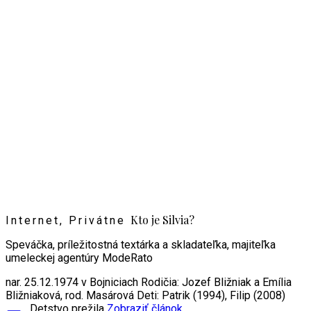
Kto je Silvia?
Internet, Privátne
Speváčka, príležitostná textárka a skladateľka, majiteľka
umeleckej agentúry ModeRato
nar. 25.12.1974 v Bojniciach Rodičia: Jozef Bližniak a Emília
Bližniaková, rod. Masárová Deti: Patrik (1994), Filip (2008)
Detstvo prežila
Zobraziť článok