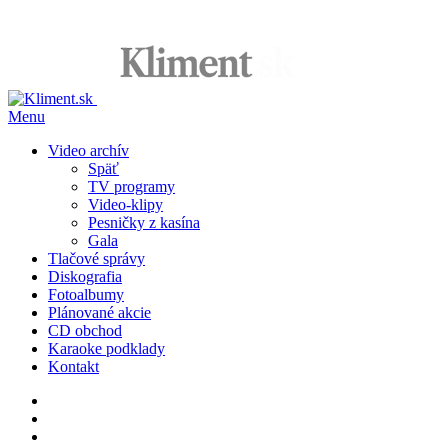
Menu
Video archív
Späť
TV programy
Video-klipy
Pesničky z kasína
Gala
Tlačové správy
Diskografia
Fotoalbumy
Plánované akcie
CD obchod
Karaoke podklady
Kontakt