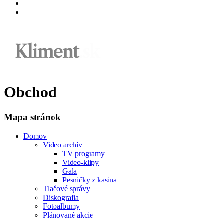
Obchod
Mapa stránok
Domov
Video archív
TV programy
Video-klipy
Gala
Pesničky z kasína
Tlačové správy
Diskografia
Fotoalbumy
Plánované akcie