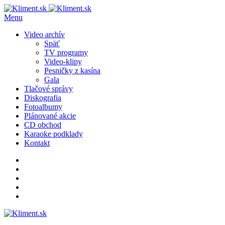
Menu
Video archív
Späť
TV programy
Video-klipy
Pesničky z kasína
Gala
Tlačové správy
Diskografia
Fotoalbumy
Plánované akcie
CD obchod
Karaoke podklady
Kontakt