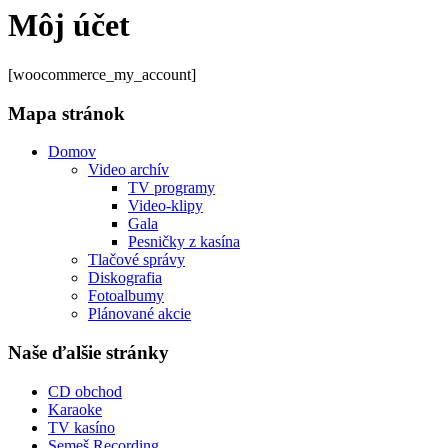
Môj účet
[woocommerce_my_account]
Mapa stránok
Domov
Video archív
TV programy
Video-klipy
Gala
Pesničky z kasína
Tlačové správy
Diskografia
Fotoalbumy
Plánované akcie
Naše ďalšie stránky
CD obchod
Karaoke
TV kasíno
Semeš Recording