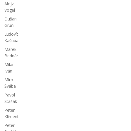
Alojz
Vogel
Dušan
Grúň
Ľudovít
Kašuba
Marek
Bednár
Milan
Iván
Miro
Švába
Pavol
Stašák
Peter
Kliment
Peter