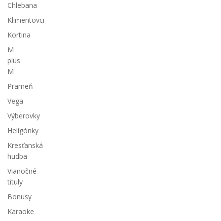
Chlebana
Klimentovci
Kortina
M
plus
M
Prameň
Vega
Výberovky
Heligónky
Kresťanská
hudba
Vianočné
tituly
Bonusy
Karaoke