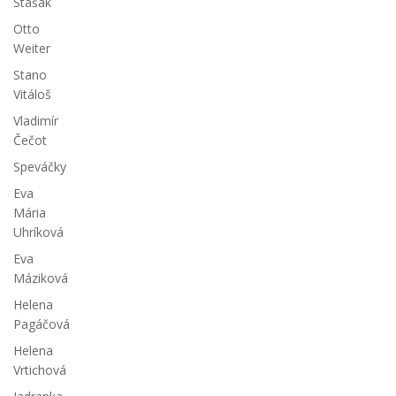
Stašák
Otto
Weiter
Stano
Vitáloš
Vladimír
Čečot
Speváčky
Eva
Mária
Uhríková
Eva
Máziková
Helena
Pagáčová
Helena
Vrtichová