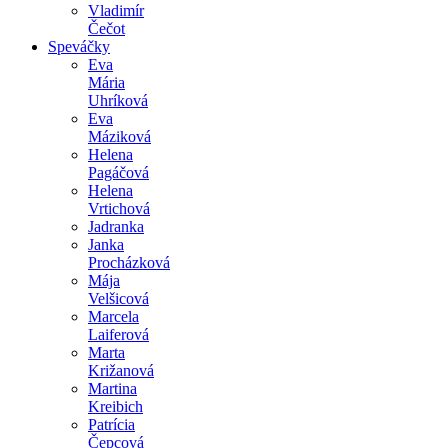
Vladimír
Čečot
Speváčky
Eva
Mária
Uhríková
Eva
Máziková
Helena
Pagáčová
Helena
Vrtichová
Jadranka
Janka
Procházková
Mája
Velšicová
Marcela
Laiferová
Marta
Križanová
Martina
Kreibich
Patrícia
Čepcová