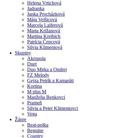
Helena Vrtichová
Jadranka
Janka Procházková
Mája Velšicová
Marcela Laiferová
Marta Križanová
Martina Kreibich
Patrícia Čepcová
Silvia Klimentová
Skupiny
Akropola
Duet
Duo Mirka a Ondrej
FZ Melody
Gejza Petrík a Kamaráti
Kortina
M plus M
Manželia Benkovci
Prameň
Silvia a Peter Klimentovci
Vega
Žánre
Beat-polka
Beguine
Country