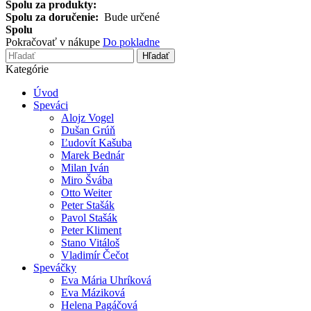
Spolu za produkty:
Spolu za doručenie:
Bude určené
Spolu
Pokračovať v nákupe
Do pokladne
Hľadať
Kategórie
Úvod
Speváci
Alojz Vogel
Dušan Grúň
Ľudovít Kašuba
Marek Bednár
Milan Iván
Miro Švába
Otto Weiter
Peter Stašák
Pavol Stašák
Peter Kliment
Stano Vitáloš
Vladimír Čečot
Speváčky
Eva Mária Uhríková
Eva Máziková
Helena Pagáčová