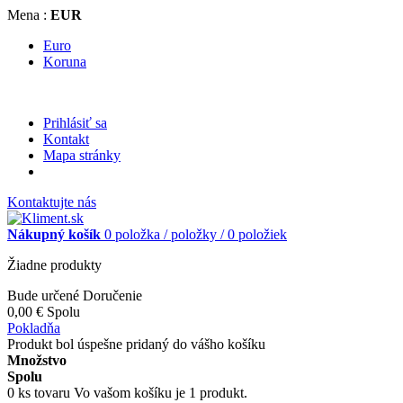
Mena :
EUR
Euro
Koruna
Prihlásiť sa
Kontakt
Mapa stránky
Kontaktujte nás
Nákupný košík
0
položka /
položky /
0 položiek
Žiadne produkty
Bude určené
Doručenie
0,00 €
Spolu
Pokladňa
Produkt bol úspešne pridaný do vášho košíku
Množstvo
Spolu
0
ks tovaru
Vo vašom košíku je 1 produkt.