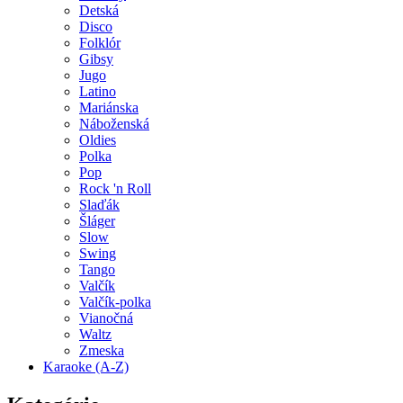
Detská
Disco
Folklór
Gibsy
Jugo
Latino
Mariánska
Náboženská
Oldies
Polka
Pop
Rock 'n Roll
Slaďák
Šláger
Slow
Swing
Tango
Valčík
Valčík-polka
Vianočná
Waltz
Zmeska
Karaoke (A-Z)