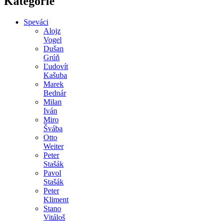
Kategórie
Speváci
Alojz
Vogel
Dušan
Grúň
Ľudovít
Kašuba
Marek
Bednár
Milan
Iván
Miro
Švába
Otto
Weiter
Peter
Stašák
Pavol
Stašák
Peter
Kliment
Stano
Vitáloš