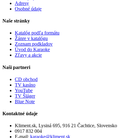
Adresy
Osobné údaje
Naše stránky
Katalóg podľa formátu
Žánre v katalógu
Zoznam podkladov
Úvod do Karaoke
Zľavy a akcie
Naši partneri
CD obchod
TV kasíno
YouTube
TV Šláger
Blue Note
Kontaktné údaje
Kliment.sk, Lysiná 695, 916 21 Čachtice, Slovensko
0917 832 004
E-mail:
karaoke@kliment.sk