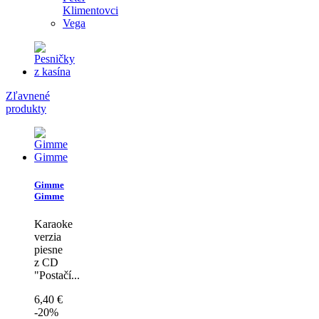
Klimentovci
Vega
Zľavnené
produkty
Gimme
Gimme
Karaoke
verzia
piesne
z CD
"Postačí...
6,40 €
-20%