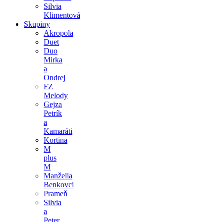
Silvia
Klimentová
Skupiny
Akropola
Duet
Duo
Mirka
a
Ondrej
FZ
Melody
Gejza
Petrík
a
Kamaráti
Kortina
M
plus
M
Manželia
Benkovci
Prameň
Silvia
a
Peter