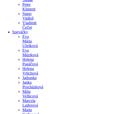
Peter
Kliment
Stano
Vitáloš
Vladimír
Čečot
Speváčky
Eva
Mária
Uhríková
Eva
Máziková
Helena
Pagáčová
Helena
Vrtichová
Jadranka
Janka
Procházková
Mája
Velšicová
Marcela
Laiferová
Marta