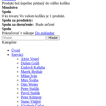
Produkt bol úspešne pridaný do vášho košíku
Množstvo
Spolu
0
ks tovaru
Vo vašom košíku je 1 produkt.
Spolu za produkty:
Spolu za doručenie:
Bude určené
Spolu
Pokračovať v nákupe
Do pokladne
Hľadať
Kategórie
Úvod
Speváci
Alojz Vogel
Dušan Grúň
Ľudovít Kašuba
Marek Bednár
Milan Iván
Miro Švába
Otto Weiter
Peter Stašák
Pavol Stašák
Peter Kliment
Stano Vitáloš
Vladimír Čečot