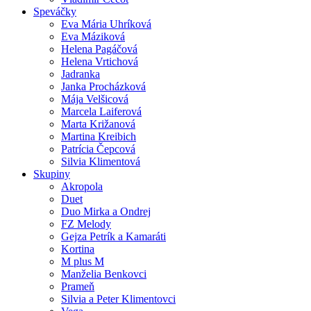
Speváčky
Eva Mária Uhríková
Eva Máziková
Helena Pagáčová
Helena Vrtichová
Jadranka
Janka Procházková
Mája Velšicová
Marcela Laiferová
Marta Križanová
Martina Kreibich
Patrícia Čepcová
Silvia Klimentová
Skupiny
Akropola
Duet
Duo Mirka a Ondrej
FZ Melody
Gejza Petrík a Kamaráti
Kortina
M plus M
Manželia Benkovci
Prameň
Silvia a Peter Klimentovci