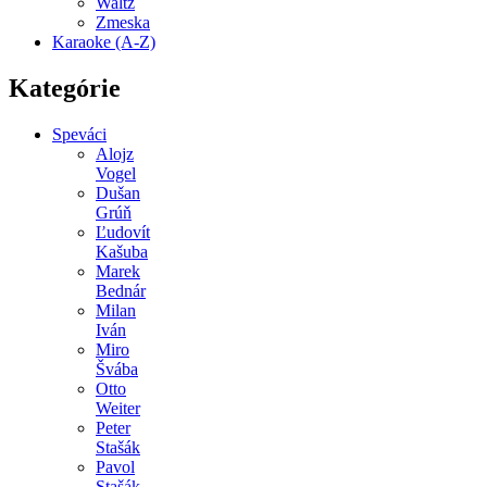
Waltz
Zmeska
Karaoke (A-Z)
Kategórie
Speváci
Alojz
Vogel
Dušan
Grúň
Ľudovít
Kašuba
Marek
Bednár
Milan
Iván
Miro
Švába
Otto
Weiter
Peter
Stašák
Pavol
Stašák