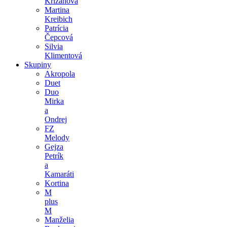
Križanová
Martina
Kreibich
Patrícia
Čepcová
Silvia
Klimentová
Skupiny
Akropola
Duet
Duo
Mirka
a
Ondrej
FZ
Melody
Gejza
Petrík
a
Kamaráti
Kortina
M
plus
M
Manželia