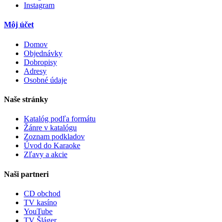
Instagram
Môj účet
Domov
Objednávky
Dobropisy
Adresy
Osobné údaje
Naše stránky
Katalóg podľa formátu
Žánre v katalógu
Zoznam podkladov
Úvod do Karaoke
Zľavy a akcie
Naši partneri
CD obchod
TV kasíno
YouTube
TV Šláger