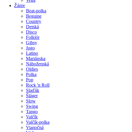
Vega
Žánre
Beat-polka
Beguine
Country
Detská
Disco
Folklór
Gibsy
Jugo
Latino
Mariánska
Náboženská
Oldies
Polka
Pop
Rock 'n Roll
Slaďák
Šláger
Slow
Swing
Tango
Valčík
Valčík-polka
Vianočná