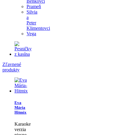
Benkovci
Prameň
Silvia
a
Peter
Klimentovci
Vega
Zľavnené
produkty
Eva
Mária
Hitmix
Karaoke
verzia
piesne