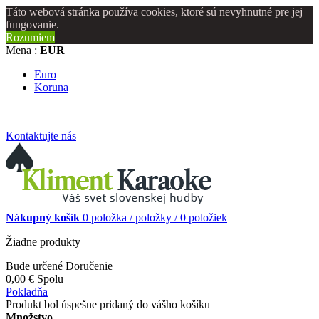
Táto webová stránka používa cookies, ktoré sú nevyhnutné pre jej
fungovanie.
Rozumiem
Mena :
EUR
Euro
Koruna
Kontaktujte nás
Nákupný košík
0
položka /
položky /
0 položiek
Žiadne produkty
Bude určené
Doručenie
0,00 €
Spolu
Pokladňa
Produkt bol úspešne pridaný do vášho košíku
Množstvo