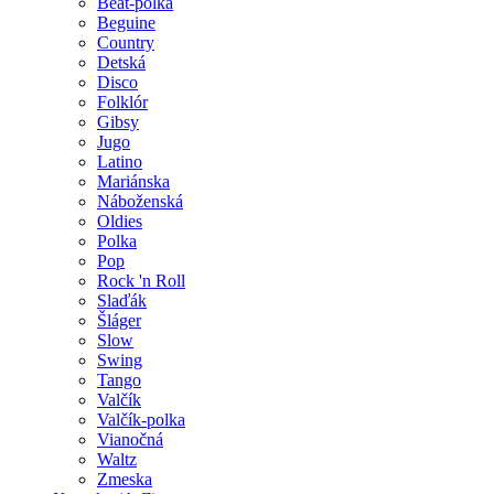
Beat-polka
Beguine
Country
Detská
Disco
Folklór
Gibsy
Jugo
Latino
Mariánska
Náboženská
Oldies
Polka
Pop
Rock 'n Roll
Slaďák
Šláger
Slow
Swing
Tango
Valčík
Valčík-polka
Vianočná
Waltz
Zmeska