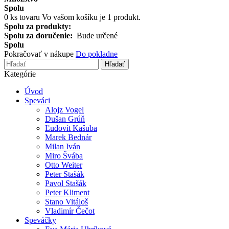
Spolu
0
ks tovaru
Vo vašom košíku je 1 produkt.
Spolu za produkty:
Spolu za doručenie:
Bude určené
Spolu
Pokračovať v nákupe
Do pokladne
Hľadať
Kategórie
Úvod
Speváci
Alojz Vogel
Dušan Grúň
Ľudovít Kašuba
Marek Bednár
Milan Iván
Miro Švába
Otto Weiter
Peter Stašák
Pavol Stašák
Peter Kliment
Stano Vitáloš
Vladimír Čečot
Speváčky