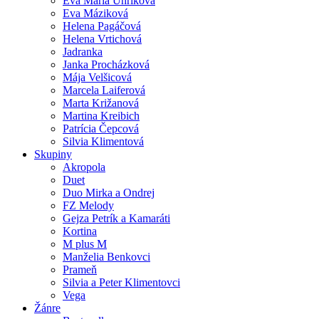
Eva Mária Uhríková
Eva Máziková
Helena Pagáčová
Helena Vrtichová
Jadranka
Janka Procházková
Mája Velšicová
Marcela Laiferová
Marta Križanová
Martina Kreibich
Patrícia Čepcová
Silvia Klimentová
Skupiny
Akropola
Duet
Duo Mirka a Ondrej
FZ Melody
Gejza Petrík a Kamaráti
Kortina
M plus M
Manželia Benkovci
Prameň
Silvia a Peter Klimentovci
Vega
Žánre