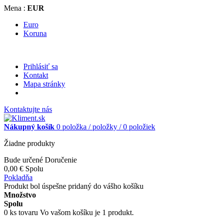
Mena :
EUR
Euro
Koruna
Prihlásiť sa
Kontakt
Mapa stránky
Kontaktujte nás
Nákupný košík
0
položka /
položky /
0 položiek
Žiadne produkty
Bude určené
Doručenie
0,00 €
Spolu
Pokladňa
Produkt bol úspešne pridaný do vášho košíku
Množstvo
Spolu
0
ks tovaru
Vo vašom košíku je 1 produkt.