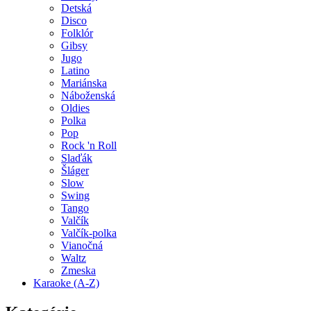
Detská
Disco
Folklór
Gibsy
Jugo
Latino
Mariánska
Náboženská
Oldies
Polka
Pop
Rock 'n Roll
Slaďák
Šláger
Slow
Swing
Tango
Valčík
Valčík-polka
Vianočná
Waltz
Zmeska
Karaoke (A-Z)