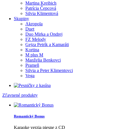
Martina Kreibich
Patrícia Čepcová
Silvia Klimentová
Skupiny
Akropola
Duet
Duo Mirka a Ondrej
FZ Melody
Gejza Petrík a Kamaráti
Kortina
M plus M
Manželia Benkovci
Prameň
Silvia a Peter Klimentovci
Vega
Zľavnené produkty
Romantický Bonus
Karaoke verzia piesne z CD