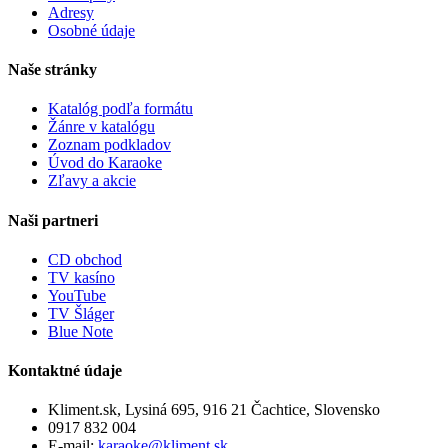
Adresy
Osobné údaje
Naše stránky
Katalóg podľa formátu
Žánre v katalógu
Zoznam podkladov
Úvod do Karaoke
Zľavy a akcie
Naši partneri
CD obchod
TV kasíno
YouTube
TV Šláger
Blue Note
Kontaktné údaje
Kliment.sk, Lysiná 695, 916 21 Čachtice, Slovensko
0917 832 004
E-mail:
karaoke@kliment.sk