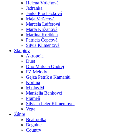
Helena Vrtichová
Jadranka
Janka Procházková
Mája Velšicová
Marcela Laiferová
Marta Križanová
Martina Kreibich
Patrícia Čepcová
Silvia Klimentová
Skupiny
Akropola
Duet
Duo Mirka a Ondrej
FZ Melody
Gejza Petrík a Kamaráti
Kortina
M plus M
Manželia Benkovci
Prameň
Silvia a Peter Klimentovci
Vega
Žánre
Beat-polka
Beguine
Country