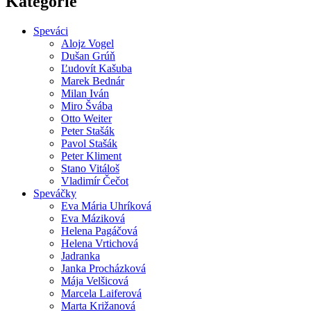
Kategórie
Speváci
Alojz Vogel
Dušan Grúň
Ľudovít Kašuba
Marek Bednár
Milan Iván
Miro Švába
Otto Weiter
Peter Stašák
Pavol Stašák
Peter Kliment
Stano Vitáloš
Vladimír Čečot
Speváčky
Eva Mária Uhríková
Eva Máziková
Helena Pagáčová
Helena Vrtichová
Jadranka
Janka Procházková
Mája Velšicová
Marcela Laiferová
Marta Križanová