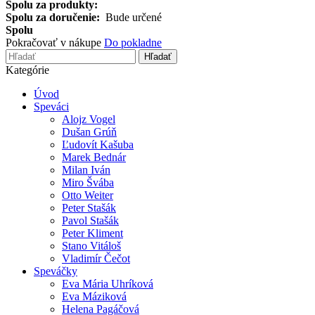
Spolu za produkty:
Spolu za doručenie:
Bude určené
Spolu
Pokračovať v nákupe
Do pokladne
Hľadať
Kategórie
Úvod
Speváci
Alojz Vogel
Dušan Grúň
Ľudovít Kašuba
Marek Bednár
Milan Iván
Miro Švába
Otto Weiter
Peter Stašák
Pavol Stašák
Peter Kliment
Stano Vitáloš
Vladimír Čečot
Speváčky
Eva Mária Uhríková
Eva Máziková
Helena Pagáčová